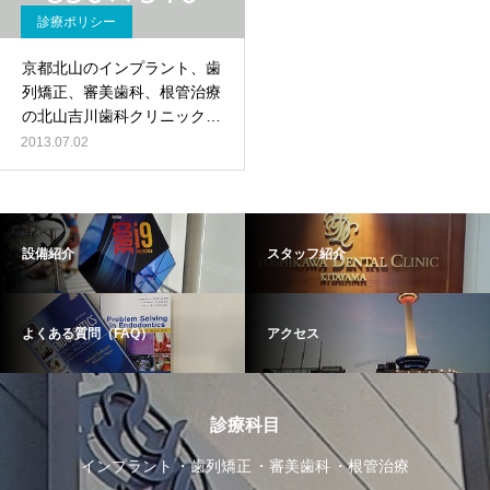
診療ポリシー
京都北山のインプラント、歯
列矯正、審美歯科、根管治療
の北山吉川歯科クリニックの
新しいHPです。
2013.07.02
設備紹介
スタッフ紹介
よくある質問（FAQ）
アクセス
診療科目
インプラント
歯列矯正
審美歯科
根管治療