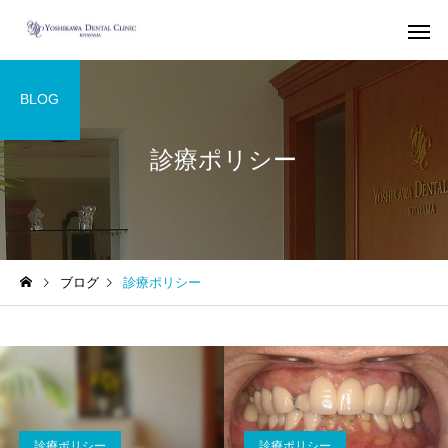
BLOG
診療ポリシー
インプラント
歯列矯
根管治療（歯内療
審美歯科
ブログ
診療ポリシー
法）
虫歯治療で治す蓄膿症（歯
部分歯列矯正、レーザ
性上顎洞炎）
歯を削らないセラミッ
療による前歯の審美歯
療
診療ポリシー
診療ポリシー