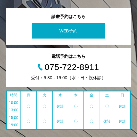
診療予約はこちら
WEB予約
電話予約はこちら
075-722-8911
受付：9:30 - 19:00（水・日・祝休診）
時間
月
火
水
木
金
土
日
10:00
~
〇
〇
休診
〇
〇
〇
休診
13:00
15:00
~
〇
〇
休診
〇
〇
休診
休診
19:00