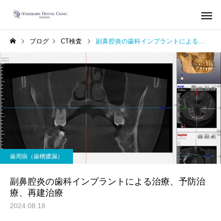
ブログ
CT検査
副鼻腔炎の歯科インプラントによる治療、予防治療、再建治療
インプラント
歯列矯
根管治療（歯内療
審美歯科
法）
虫歯治療で治す蓄膿症（歯
部分歯列矯正、レーザ
歯周病（歯槽膿漏）
性上顎洞炎）
歯を削らないセラミッ
療による前歯の審美歯
副鼻腔炎の歯科インプラントによる治療、予防治
療
療、再建治療
2024.08.18