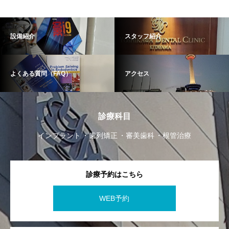
設備紹介
スタッフ紹介
よくある質問（FAQ）
アクセス
診療科目
インプラント
歯列矯正
審美歯科
根管治療
診療予約はこちら
WEB予約