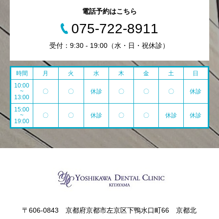
電話予約はこちら
075-722-8911
受付：9:30 - 19:00（水・日・祝休診）
時間
月
火
水
木
金
土
日
10:00
~
〇
〇
休診
〇
〇
〇
休診
13:00
15:00
~
〇
〇
休診
〇
〇
休診
休診
19:00
〒606-0843 京都府京都市左京区下鴨水口町66 京都北