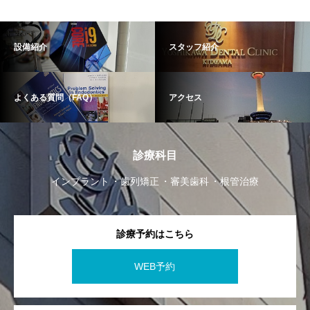
設備紹介
スタッフ紹介
よくある質問（FAQ）
アクセス
診療科目
インプラント
歯列矯正
審美歯科
根管治療
診療予約はこちら
WEB予約