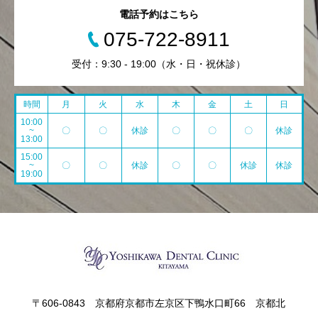
電話予約はこちら
075-722-8911
受付：9:30 - 19:00（水・日・祝休診）
時間
月
火
水
木
金
土
日
10:00
~
〇
〇
休診
〇
〇
〇
休診
13:00
15:00
~
〇
〇
休診
〇
〇
休診
休診
19:00
〒606-0843 京都府京都市左京区下鴨水口町66 京都北