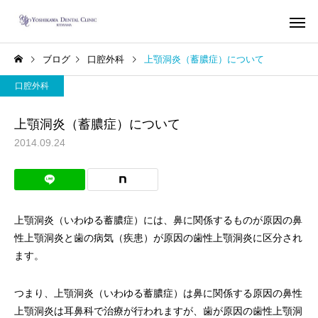
ブログ
口腔外科
上顎洞炎（蓄膿症）について
口腔外科
上顎洞炎（蓄膿症）について
2014.09.24
インプラント
歯列矯
根管治療（歯内療
審美歯科
法）
虫歯治療で治す蓄膿症（歯
部分歯列矯正、レーザ
上顎洞炎（いわゆる蓄膿症）には、鼻に関係するものが原因の鼻
性上顎洞炎）
歯を削らないセラミッ
性上顎洞炎と歯の病気（疾患）が原因の歯性上顎洞炎に区分され
ます。
療による前歯の審美歯
療
つまり、上顎洞炎（いわゆる蓄膿症）は鼻に関係する原因の鼻性
上顎洞炎は耳鼻科で治療が行われますが、歯が原因の歯性上顎洞