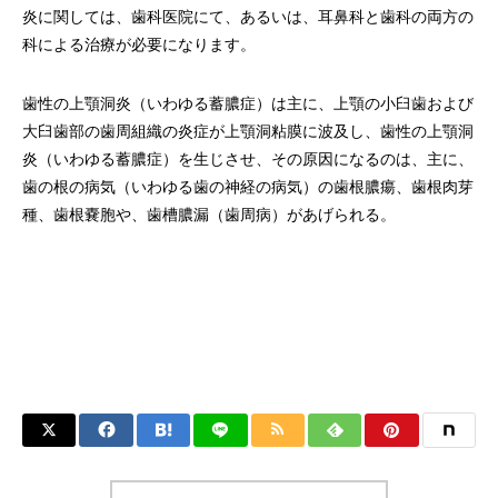
炎に関しては、歯科医院にて、あるいは、耳鼻科と歯科の両方の
科による治療が必要になります。
歯性の上顎洞炎（いわゆる蓄膿症）は主に、上顎の小臼歯および
大臼歯部の歯周組織の炎症が上顎洞粘膜に波及し、歯性の上顎洞
炎（いわゆる蓄膿症）を生じさせ、その原因になるのは、主に、
歯の根の病気（いわゆる歯の神経の病気）の歯根膿瘍、歯根肉芽
種、歯根嚢胞や、歯槽膿漏（歯周病）があげられる。