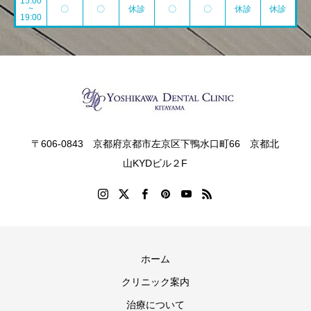
15:00
~
〇
〇
休診
〇
〇
休診
休診
19:00
〒606-0843 京都府京都市左京区下鴨水口町66 京都北
山KYDビル２F
ホーム
クリニック案内
治療について