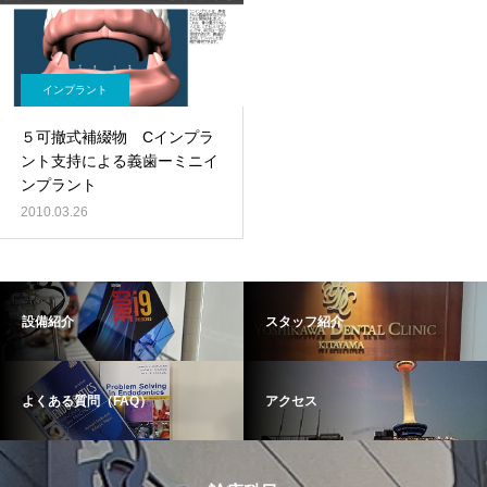
インプラント
５可撤式補綴物 Cインプラ
ント支持による義歯ーミニイ
ンプラント
2010.03.26
設備紹介
スタッフ紹介
よくある質問（FAQ）
アクセス