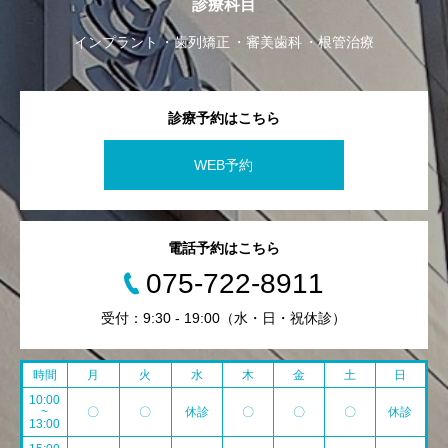
診療科目
インプラント
歯列矯正
審美歯科
根管治療
診療予約はこちら
WEB予約
電話予約はこちら
075-722-8911
受付：9:30 - 19:00（水・日・祝休診）
時間
月
火
水
木
金
土
日
10:00
~
〇
〇
休診
〇
〇
〇
休診
13:00