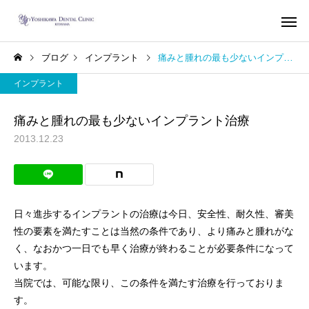
ブログ
インプラント
痛みと腫れの最も少ないインプラント治療
インプラント
痛みと腫れの最も少ないインプラント治療
2013.12.23
インプラント
歯列矯
根管治療（歯内療
矯正歯科（歯列矯
法）
正）
虫歯治療で治す蓄膿症（歯
部分歯列矯正、レーザ
日々進歩するインプラントの治療は今日、安全性、耐久性、審美
性上顎洞炎）
歯を削らないセラミッ
性の要素を満たすことは当然の条件であり、より痛みと腫れがな
く、なおかつ一日でも早く治療が終わることが必要条件になって
療による前歯の審美歯
います。
療
当院では、可能な限り、この条件を満たす治療を行っておりま
す。