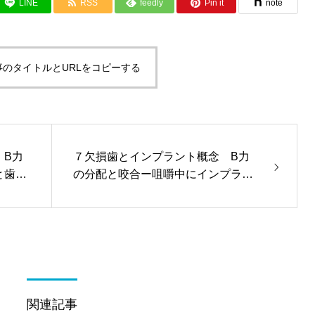
LINE
RSS
feedly
Pin it
note
事のタイトルとURLをコピーする
 B力
７欠損歯とインプラント概念 B力
と歯の
の分配と咬合ー咀嚼中にインプラン
トにかかる力
関連記事