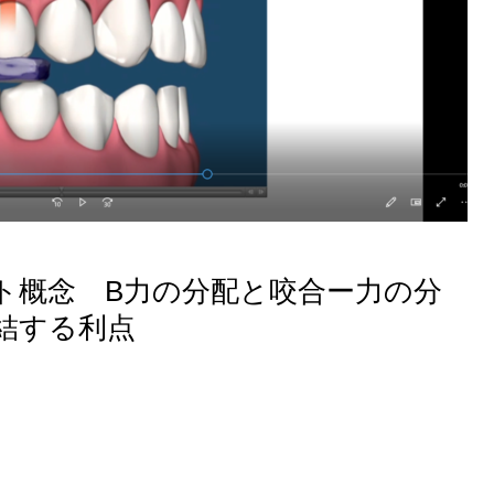
ト概念 B力の分配と咬合ー力の分
結する利点