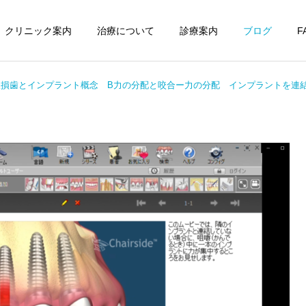
クリニック案内
治療について
診療案内
ブログ
F
欠損歯とインプラント概念 B力の分配と咬合ー力の分配 インプラントを連
歯列矯正
審美歯科
審美歯科
デンタルドック（歯
科検査）
部分歯列矯正、レーザー、
歯が原因の蓄膿（歯性上顎
歯を削らないセラミック治
洞炎）の治療について
療による前歯の審美歯科治
療