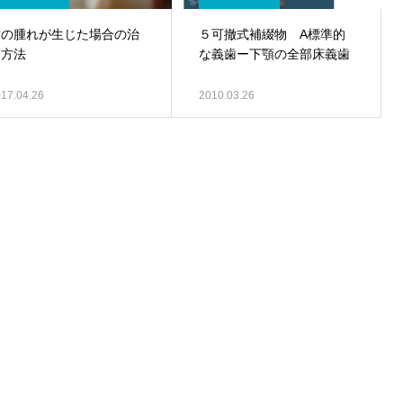
歯の腫れが生じた場合の治
５可撤式補綴物 A標準的
療方法
な義歯ー下顎の全部床義歯
17.04.26
2010.03.26