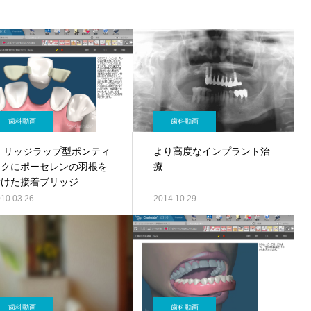
歯科動画
歯科動画
２ リッジラップ型ポンティ
より高度なインプラント治
ックにポーセレンの羽根を
療
付けた接着ブリッジ
10.03.26
2014.10.29
歯科動画
歯科動画