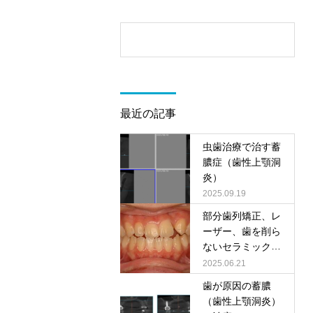
最近の記事
虫歯治療で治す蓄
膿症（歯性上顎洞
炎）
2025.09.19
部分歯列矯正、レ
ーザー、歯を削ら
ないセラミック治
療による前歯の審
2025.06.21
美歯科治療
歯が原因の蓄膿
（歯性上顎洞炎）