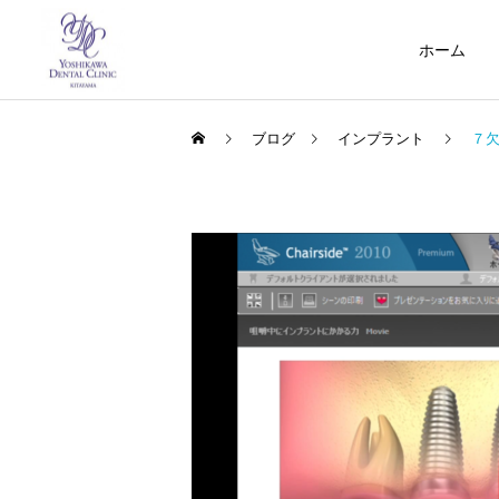
ホーム
ブログ
インプラント
７
インプラント
未分類
根管治療（歯内療
法）
ガミースマイル、歯ぐきの
虫歯治療で治す蓄膿症（歯
メラニン色素除去、インプ
性上顎洞炎）
ラント