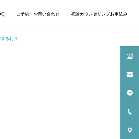
AQ
ご予約・お問い合わせ
初診カウンセリングお申込み
結する利点
詳細を見る
根管治療
歯周病（歯槽膿漏）
根管治療（歯内療
法）
副鼻腔炎の歯科インプラン
レーザーによる骨の再生治
トによる治療、予防治療、
療
再建治療