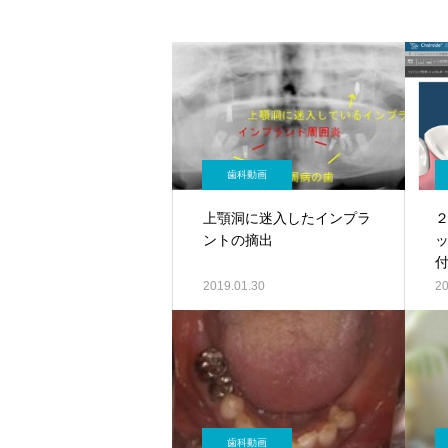
歯科動画
上顎洞に迷入したインプラ
ントの摘出
2019.01.30
20
歯科動画