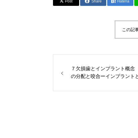
Post
Share
Hatena
この記
７欠損歯とインプラント概念
の分配と咬合ーインプラント
連結