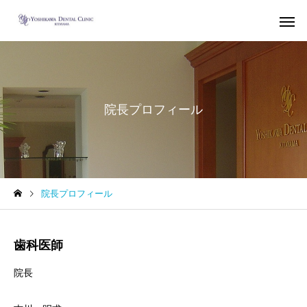
院長プロフィール
インプラント
歯列矯
根管治療（歯内療
審美歯科
院長プロフィール
法）
虫歯治療で治す蓄膿症（歯
部分歯列矯正、レーザ
性上顎洞炎）
歯を削らないセラミッ
歯科医師
療による前歯の審美歯
療
院長