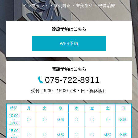
インプラント
歯列矯正
審美歯科
根管治療
診療予約はこちら
WEB予約
電話予約はこちら
075-722-8911
受付：9:30 - 19:00（水・日・祝休診）
時間
月
火
水
木
金
土
日
10:00
~
〇
〇
休診
〇
〇
〇
休診
13:00
15:00
~
〇
〇
休診
〇
〇
休診
休診